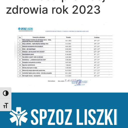
zdrowia rok 2023
Toggle High Contrast
Toggle Font size