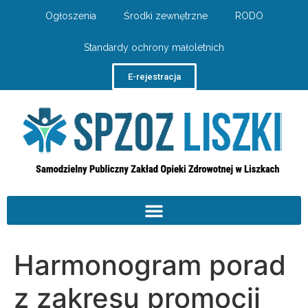
Ogłoszenia
Środki zewnętrzne
RODO
Standardy ochrony małoletnich
E-rejestracja
Harmonogram porad
z zakresu promocji