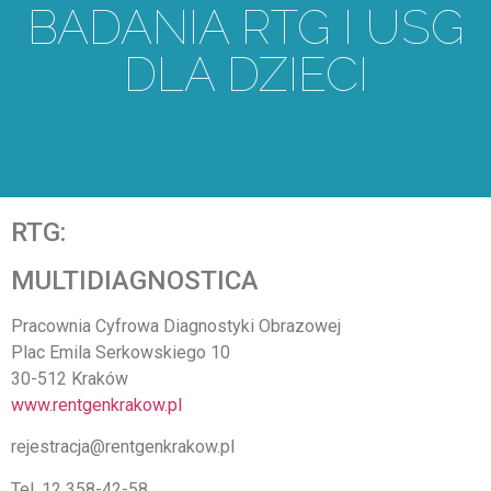
BADANIA RTG I USG
DLA DZIECI
RTG:
MULTIDIAGNOSTICA
Pracownia Cyfrowa Diagnostyki Obrazowej
Plac Emila Serkowskiego 10
30-512 Kraków
www.rentgenkrakow.pl
rejestracja@rentgenkrakow.pl
Tel. 12 358-42-58