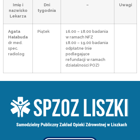
Imię i
Dni
–
Uwagi
nazwisko
tygodnia
Lekarza
Agata
Piątek
16.00 – 18.00 badania
Hałabuda
w ramach NFZ
dr med.
18.00 – 19.00 badania
spec.
odpłatne (nie
radiolog
podlegające
refundacji w ramach
działalności POZ)