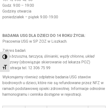
Godz. 9:00 – 19:00
Godziny otwarcia
poniedziałek – piątek 9.00-19.00
BADANIA USG DLA DZIECI DO 14 ROKU ŻYCIA:
Pracownia USG w SP ZOZ w Liszkach.
Zakres badań:
jama brzuszna, tarczyca, ślinianki, węzły chłonne, układ
Toggle High Contrast
moczowy
(obowiązuje skierowanie od lekarza POZ)
Rejestracja tel. 12 306 75 99
Toggle Font size
Wykonujemy również odpłatnie badania USG stawów
biodrowych u dzieci, które nie są refundowane przez NFZ w
ramach podstawowej opieki zdrowotnej. Informacje odnośnie
harmonogramu i cennika dostępne w rejestracji.